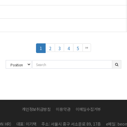
열
페
페
페
페
페
2
3
4
5
1
린
이
이
이
이
이
지
지
지
지
지
개인정보취급방침
이용약관
이메일수집거부
N HR)
대표: 이기택
주소: 서울시 중구 서소문로 89, 17층
e메일: beon