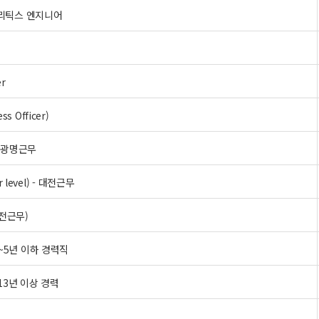
널리틱스 엔지니어
er
s Officer)
) - 광명근무
Jr level) - 대전근무
(대전근무)
1년~5년 이하 경력직
13년 이상 경력
r