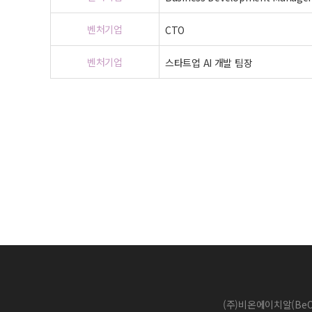
벤처기업
CTO
벤처기업
스타트업 AI 개발 팀장
맨끝
(주)비온에이치알(BeO