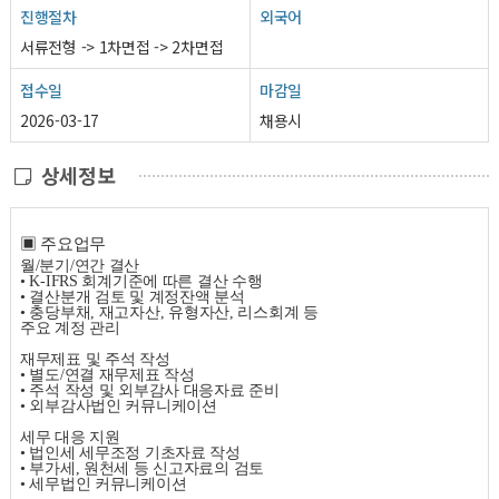
진행절차
외국어
서류전형 -> 1차면접 -> 2차면접
접수일
마감일
2026-03-17
채용시
상세정보
▣ 주요업무
월
/
분기
/
연간 결산
•
K-IFRS
회계기준에 따른 결산 수행
• 결산분개 검토 및 계정잔액 분석
• 충당부채
,
재고자산
,
유형자산
,
리스회계 등
주요 계정 관리
재무제표 및 주석 작성
• 별도
/
연결 재무제표 작성
• 주석 작성 및 외부감사 대응자료 준비
• 외부감사법인 커뮤니케이션
세무 대응 지원
• 법인세 세무조정 기초자료 작성
• 부가세
,
원천세 등 신고자료의 검토
• 세무법인 커뮤니케이션