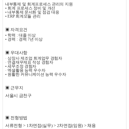
내부통제 및 회계프로세스 관리의 지원
• 회계 프로세스 정비 및 개선
• 내부통제 문서화 및 점검 대응
•
ERP
회계모듈 관리
▣ 자격요건
• 학력
:
대졸 이상
• 경력
:
경력
7
년 이상
▣ 우대사항
· 상장사 제조업 회계업무 경험자
· 연결재무제표 작성 경험자
• 세무조정 경험자
· 엑셀활용 능력 우수자
• 원활한 커뮤니케이션 능력 우수자
▣ 근무지
서울시 금천구
▣ 전형방법
서류전형 > 1차면접(실무) > 2차면접(임원) > 채용