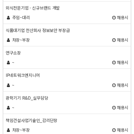
외식전문기업 - 신규브랜드 개발
주임~대리
채용시
식품대기업 전산회사 정보보안 부장급
차장~부장
채용시
연구소장
~
채용시
IP네트워크엔지니어
~
채용시
광학기기 R&D_실무담당
~
채용시
책임건설사업기술인_감리단장
차장~부장
채용시