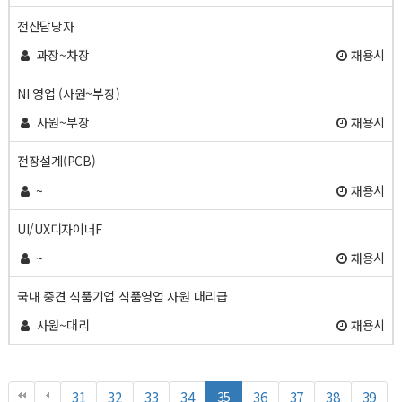
전산담당자
과장~차장
채용시
NI 영업 (사원~부장)
사원~부장
채용시
전장설계(PCB)
~
채용시
UI/UX디자이너F
~
채용시
국내 중견 식품기업 식품영업 사원 대리급
사원~대리
채용시
열
페
페
페
페
페
페
페
페
페
31
32
33
34
36
37
38
39
35